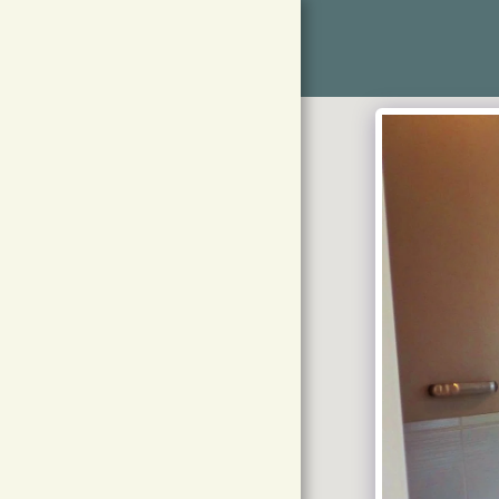
Les locations de
la Ria d'ETEL
ACCUEIL
CET ÉTÉ RIEN QUE POUR
VOUS À PARTIR DU 30
MAI 2026
GALERIE DES PHOTOS
ECRIVEZ, TÉLÉPHONEZ
NOUS
LES MOUETTES SONT
INDISPONIBLE CETTE
ANNÉE